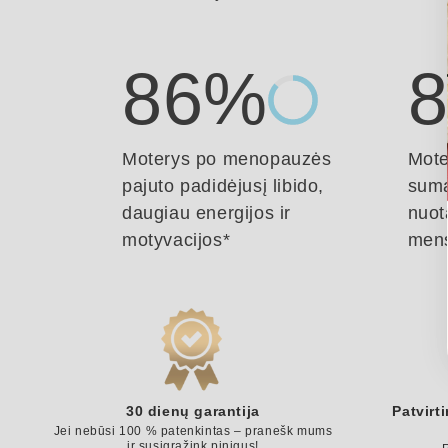
86%
Moterys po menopauzės
Mote
pajuto padidėjusį libido,
suma
daugiau energijos ir
nuot
motyvacijos*
mens
30 dienų garantija
Patvirt
Jei nebūsi 100 % patenkintas – pranešk mums
ir susigrąžink pinigus!