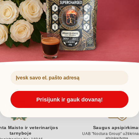
Pas
88%
SUPERCHARGED kavos
kad suteiktų organizmu
rys pripažino, kad
lygiui, susikau
žėjo dirglumas ir
aikos svyravimai prieš
truacijas*
Prisijunk ir gauk dovaną!
inta Maisto ir veterinarijos
Saugus apsipirkima
tarnyboje
UAB "Noctura Group" užtikrin
atsiskaitymą