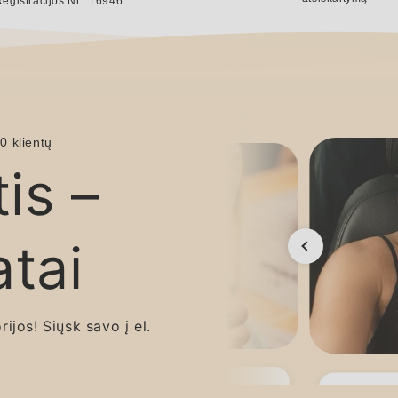
egistracijos Nr.: 16946
0 klientų
tis –
atai
ijos! Siųsk savo į el.
Atradau, kad šią hormonų kavą verta
Man p