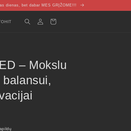
ias dienas, bet dabar MES GRĮŽOME!!!
Pirkinių
Prisijunkti
TOHIT
krepšelis
D – Mokslu
 balansui,
vacijai
apildų