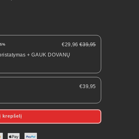
€29,96
€39,95
25%
s pristatymas + GAUK DOVANŲ
€39,95
į krepšelį