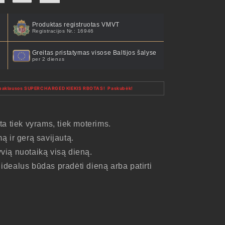
Produktas registruotas VMVT
Registracijos Nr.: 16946
Greitas pristatymas visose Baltijos šalyse
per 2 dienas
ės paklausos SUPERCHARGED KIEKIS RBOTAS! Paskubėk!
 tiek vyrams, tiek moterims.
ą ir gerą savijautą.
tyvią nuotaiką visą dieną.
idealus būdas pradėti dieną arba patirti