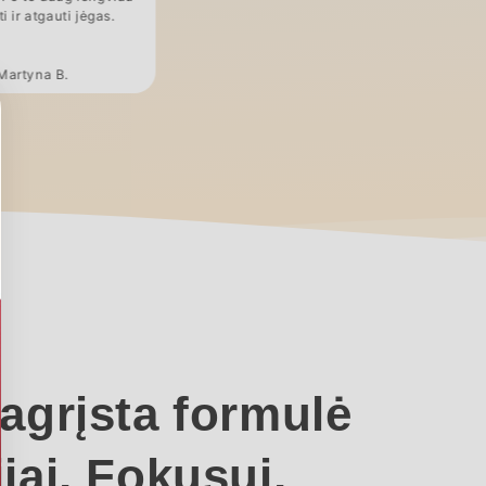
i ir atgauti jėgas.
Martyna B.
agrįsta formulė
jai, Fokusui,