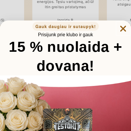
energijos. Tęsiu vartojimą, ačiū!
atsigaut
Itin greitas pristatymas
35)
Ingrida B
Gauk daugiau ir sutaupyk!
Prisijunk prie klubo ir gauk
15 % nuolaida +
dovana!
93%
Mokslu p
rys pajuto lengvesnes
sines ir geresnę
Energi
aiką*