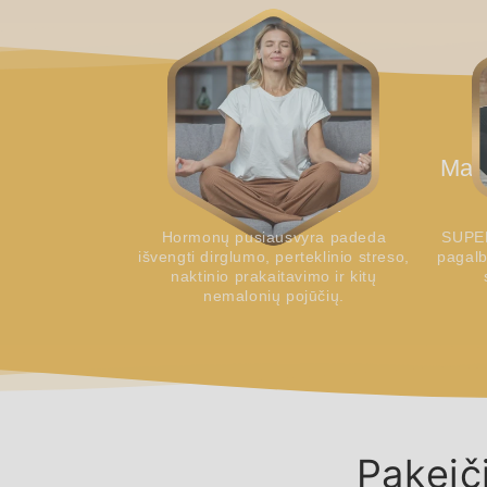
gimdymo išlaikyti įprastą figūrą yra
sudėtinga. Ši kava tikrai padeda -
daugiau motyvacijos eiti į treniruotes,
daugiau jėgų kasdienybėje.
Rekomenduoju visoms.
Lina (39)
Palaiko hormonų
Maži
pusiausvyrą
Hormonų pusiausvyra padeda
SUPE
išvengti dirglumo, perteklinio streso,
pagalb
naktinio prakaitavimo ir kitų
nemalonių pojūčių.
Pakeič