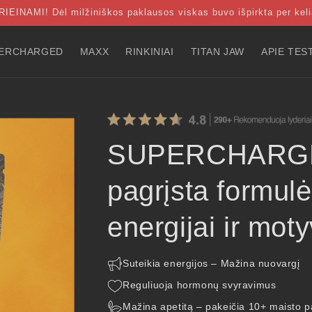
AMI! Dėl milžiniškos paklausos viskas buvo išpirkta per kel
ERCHARGED
MAXX
RINKINIAI
TITAN JAW
APIE TES
SUPERCHARGE
pagrįsta formulė
energijai ir moty
Suteikia energijos – Mažina nuovargį
Reguliuoja hormonų svyravimus
Mažina apetitą – pakeičia 10+ maisto p