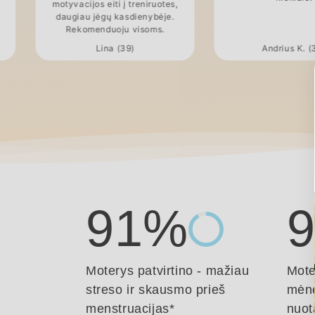
motyvacijos eiti į treniruotes,
daugiau jėgų kasdienybėje.
Rekomenduoju visoms.
Lina (39)
Andrius K. (
91%
Moterys patvirtino - mažiau
Mote
streso ir skausmo prieš
mėne
menstruacijas*
nuot