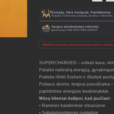
Energija, Gera Savijauta, Pasitikėjimas
Palaiko hormoninę sveikatą vyrams ir moterims
Saugus atsiskaitymas internetu
garantuoja UAB NOCTURA GROUP
DĖMESIO: Dėl didelio populiarumo tiktoke (
viral
) ir didel
SUPERCHARGED – unikali kava, skirta
Palaiko natūralią energiją, gyvybingum
Padeda išlikti žvaliam ir išlaikyti pozi
Puikaus skonio, lengvai paruošiama – 
papildomos energijos kasdienybėje.
Mūsų klientai dalijasi, kad jaučiasi:
• Ramesni kasdienėse situacijose
• Subalansuotesnės nuotaikos