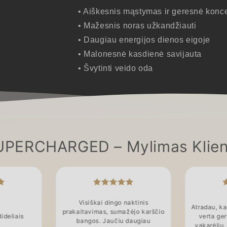
• Aiškesnis mąstymas ir geresnė konce
• Mažesnis noras užkandžiauti
• Daugiau energijos dienos eigoje
• Malonesnė kasdienė savijauta
• Švytinti veido oda
UPERCHARGED – Mylimas Klien
Visiškai dingo naktinis
Atradau, k
prakaitavimas, sumažėjo karščio
dideliais
verta ger
bangos. Jaučiu daugiau
vakarėlių.