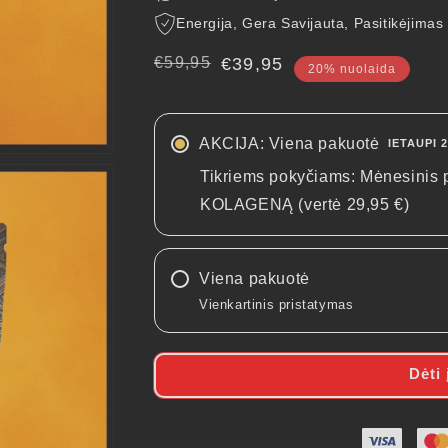
Energija, Gera Savijauta, Pasitikėjimas
Įprasta
€59,95
Kaina
€39,95
20% nuolaida
kaina
su
nuolaida
AKCIJA: Viena pakuotė
IETAUPI 
Tikriems pokyčiams: Mėnesini
KOLAGENĄ (vertė 29,95 €)
Viena pakuotė
Vienkartinis pristatymas
Dėti 