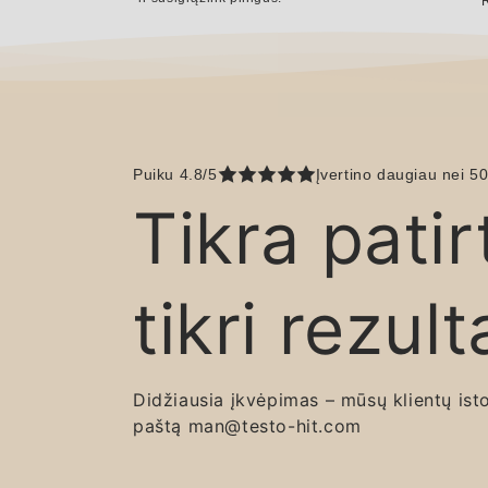
R
Puiku 4.8/5
Įvertino daugiau nei 50
Tikra patir
tikri rezult
Didžiausia įkvėpimas – mūsų klientų istor
paštą man@testo-hit.com
treniruotėms
Kaip mama galiu pasakyti, kad po