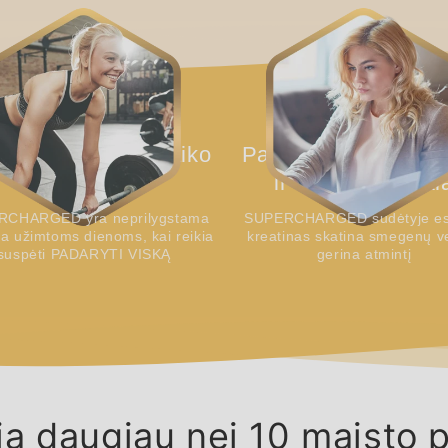
gerti po intensyvesnių vakarėlių. Po to
kreatinas.
daug lengviau atsigauti ir atgauti jėgas.
pamirštu 
Marta B.
greičiau.
na nuovargį, palaiko
Padeda palaikyti atm
energiją
ir smegenų veikl
RCHARGED yra neprilygstama
SUPERCHARGED sudėtyje es
a užimtoms dienoms, kai reikia
kreatinas skatina smegenų ve
suspėti PADARYTI VISKĄ
gerina atmintį
ia daugiau nei 10 maisto p