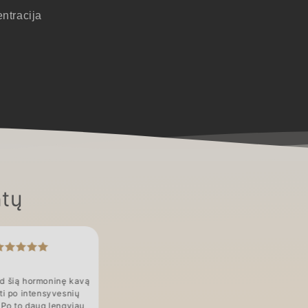
ntracija
tų
ad šią hormoninę kavą
ti po intensyvesnių
 Po to daug lengviau