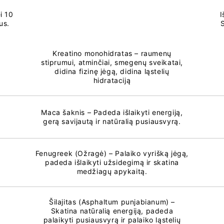
i 10
I
us.
Kreatino monohidratas – raumenų
stiprumui, atminčiai, smegenų sveikatai,
didina fizinę jėgą, didina ląstelių
hidrataciją
Maca šaknis – Padeda išlaikyti energiją,
gerą savijautą ir natūralią pusiausvyrą.
Fenugreek (Ožragė) – Palaiko vyrišką jėgą,
padeda išlaikyti užsidegimą ir skatina
medžiagų apykaitą.
Šilajitas (Asphaltum punjabianum) –
Skatina natūralią energiją, padeda
palaikyti pusiausvyrą ir palaiko ląstelių