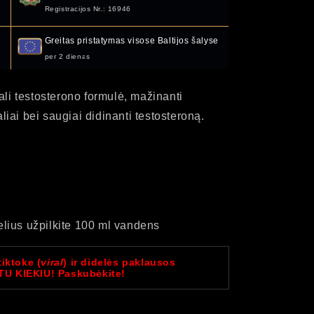
Registracijos Nr.: 16946
Greitas pristatymas visose Baltijos šalyse
per 2 dienas
ali testosterono formulė, mažinanti
aliai bei saugiai didinanti testosteroną.
elius užpilkite 100 ml vandens
iktoke (
viral
) ir didelės paklausos
U KIEKIU! Paskubėkite!