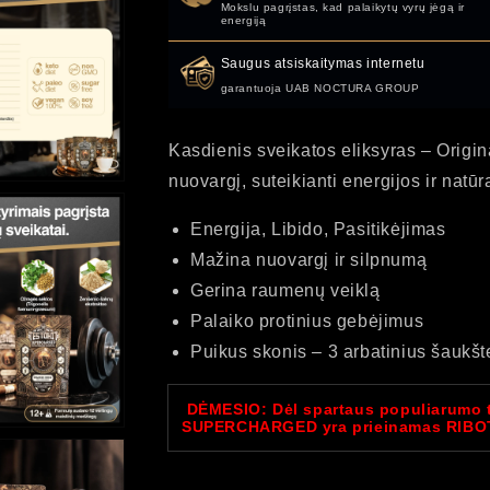
Mokslu pagrįstas, kad palaikytų vyrų jėgą ir
energiją
Saugus atsiskaitymas internetu
Atidarykite
turinį
garantuoja UAB NOCTURA GROUP
5
galerijoje
Kasdienis sveikatos eliksyras – Origin
nuovargį, suteikianti energijos ir natūr
Energija, Libido, Pasitikėjimas
Mažina nuovargį ir silpnumą
Gerina raumenų veiklą
Atidarykite
Palaiko protinius gebėjimus
turinį
7
Puikus skonis – 3 arbatinius šaukšt
galerijoje
DĖMESIO: Dėl spartaus populiarumo t
SUPERCHARGED yra prieinamas RIBOT