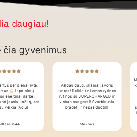
ekį
ičia gyvenimus
M
artus per dieną: ryte,
Valgau daug, skaniai, svoris
k
stus 💪🏻 ir po pietų
krenta! Reikia tinkamos rytinės
ai energijai darbe.
rutinos su SUPERCHARGED ir
kad jausiu kažką, bet
viskas bus gerai! Svarbiausia
esų veikia! Ačiū!
pradėti ir nepasiduoti!!!
s
@Karolis44
Maksas