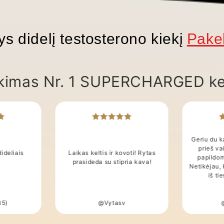
ai, turintys didelį testosterono ki
inkimas Nr. 1 SUPERCHARGED ke
Geriu du k
prieš vai
dideliais
Laikas keltis ir kovoti! Rytas
papildom
prasideda su stipria kava!
Netikėjau, 
iš ti
35)
@Vytasv