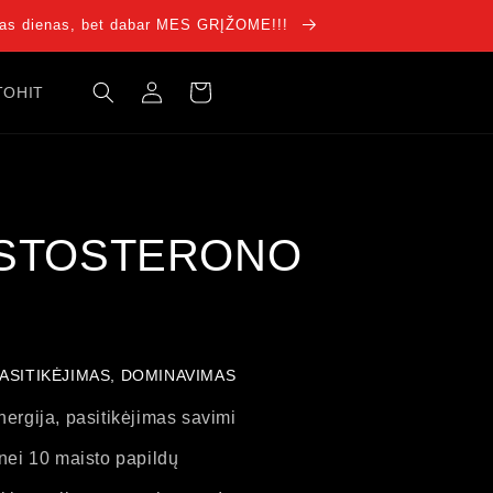
ias dienas, bet dabar MES GRĮŽOME!!!
Pirkinių
Prisijunkti
TOHIT
krepšelis
ESTOSTERONO
PASITIKĖJIMAS, DOMINAVIMAS
rgija, pasitikėjimas savimi
nei 10 maisto papildų