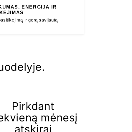
KUMAS, ENERGIJA IR
IKĖJIMAS
asitikėjimą ir gerą savijautą
uodelyje.
Pirkdant
ekvieną mėnesį
atskirai