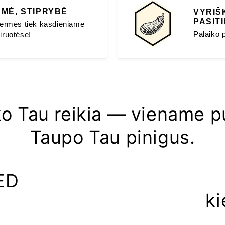
RMĖ, STIPRYBĖ
VYRIŠ
PASIT
tvermės tiek kasdieniame
Palaiko p
iruotėse!
ko Tau reikia — viename p
Taupo Tau pinigus.
ED
o
ki