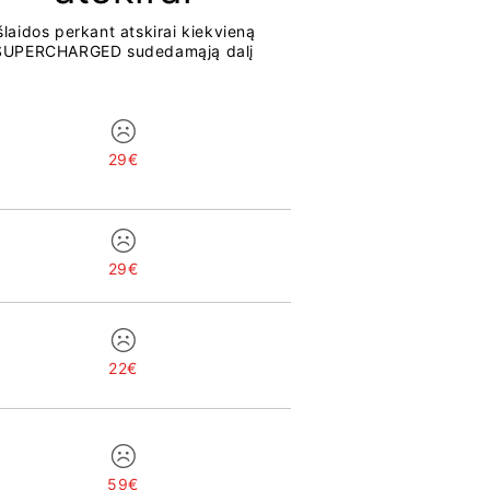
šlaidos perkant atskirai kiekvieną
SUPERCHARGED sudedamąją dalį
29€
29€
22€
59€