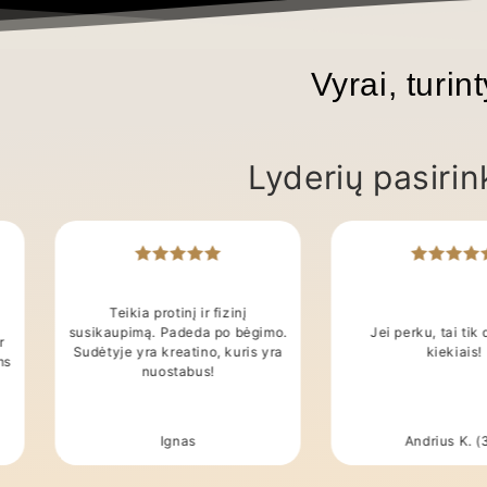
Vyr
Lyderių pasir
Teikia protinį ir fizinį
susikaupimą. Padeda po bėgimo.
Jei perku, tai tik 
r
Sudėtyje yra kreatino, kuris yra
kiekiais!
ms
nuostabus!
Ignas
Andrius K. (