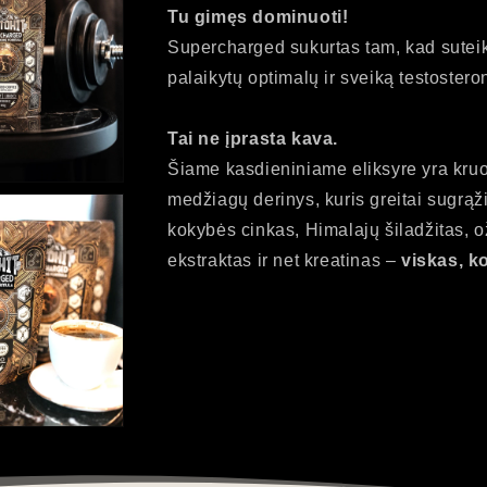
Tu gimęs dominuoti!
Supercharged sukurtas tam, kad suteikt
Atidarykite
palaikytų optimalų ir sveiką testosteron
turinį
9
galerijoje
Tai ne įprasta kava.
Šiame kasdieniniame eliksyre yra kruop
medžiagų derinys, kuris greitai sugrąž
kokybės cinkas, Himalajų šiladžitas, 
ekstraktas ir net kreatinas –
viskas, k
Atidarykite
turinį
11
galerijoje