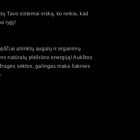
ų Tavo sistemai viską, ko reikia, kad
o lygį!
ščiai atrinktų augalų ir organinių
ins natūralų plėšrūno energiją! Aukštos
ožragės sėklos, galingas maka šaknies
o