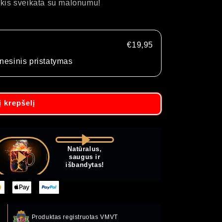
aukis sveikata su malonumu!
€19,95
nesinis pristatymas
į krepšelį
Natūralus,
saugus ir
išbandytas!
Kaip naudoti?
Produktas registruotas VMVT