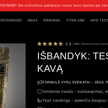
AMI! Dėl milžiniškos paklausos viskas buvo išpirkta per kel
ERCHARGED
MAXX
RINKINIAI
TITAN JAW
APIE TES
IŠBANDYK: T
KAVĄ
FORMULĖ VYRŲ SVEIKATAI – JĖGA, 
Juntamas nauda – susikaupimas, ene
Ypač naudinga – pakeičia daugiau 