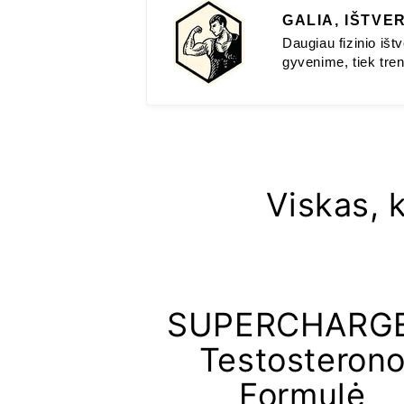
GALIA, IŠTVE
Daugiau fizinio iš
gyvenime, tiek tren
Viskas, 
SUPERCHARG
Testosteron
Formulė