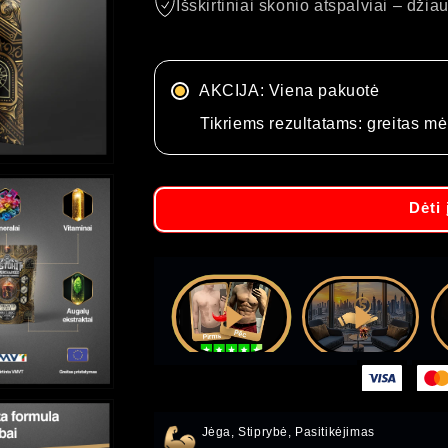
Išskirtiniai skonio atspalviai – dži
AKCIJA: Viena pakuotė
Tikriems rezultatams: greitas mė
Dėti 
Atidarykite
turinį
3
galerijoje
Tai veikia!
Sutaupyk!
Jėga, Stiprybė, Pasitikėjimas